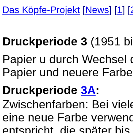
Das Köpfe-Projekt
[
News
]
[
1
] [
Druckperiode 3
(1951 bi
Papier u durch Wechsel 
Papier und neuere Farbe
Druckperiode
3A
:
Zwischenfarben: Bei viel
eine neue Farbe verwende
entspricht, die später b