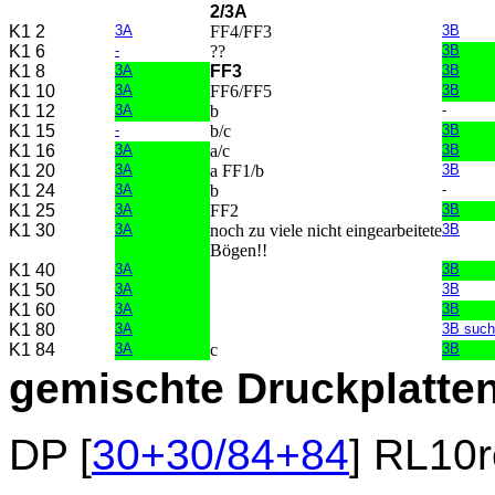
2/3A
K1 2
3A
FF4/FF3
3B
K1 6
-
??
3B
K1 8
3A
FF3
3B
K1 10
3A
FF6/FF5
3B
K1 12
3A
b
-
K1 15
-
b/c
3B
K1 16
3A
a/c
3B
K1 20
3A
a FF1/b
3B
K1 24
3A
b
-
K1 25
3A
FF2
3B
K1 30
3A
noch zu viele nicht eingearbeitete
3B
Bögen!!
K1 40
3A
3B
K1 50
3A
3B
K1 60
3A
3B
K1 80
3A
3B such
K1 84
3A
c
3B
gemischte Druckplatten
DP [
30+30/84+84
] RL10r