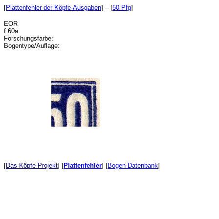
[
Plattenfehler der Köpfe-Ausgaben
] – [
50 Pfg
]
EOR
f 60a
Forschungsfarbe:
Bogentype/Auflage:
[
Das Köpfe-Projekt
]
[
Plattenfehler
]
[
Bogen-Datenbank
]